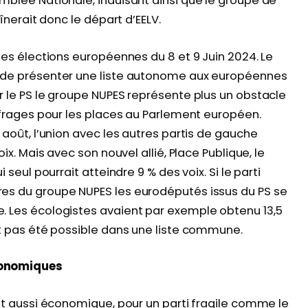
mblée Nationale, induisant ainsi que le groupe de
înerait donc le départ d’EELV.
les élections européennes du 8 et 9 Juin 2024. Le
 de présenter une liste autonome aux européennes
r le PS le groupe NUPES représente plus un obstacle
ffrages pour les places au Parlement européen.
 août, l’union avec les autres partis de gauche
ix. Mais avec son nouvel allié, Place Publique, le
 seul pourrait atteindre 9 % des voix. Si le parti
es du groupe NUPES les eurodéputés issus du PS se
. Les écologistes avaient par exemple obtenu 13,5
it pas été possible dans une liste commune.
conomiques
st aussi économique, pour un parti fragile comme le