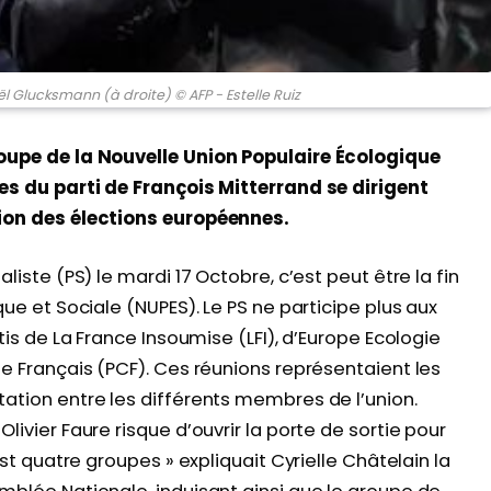
l Glucksmann (à droite) © AFP - Estelle Ruiz
roupe de la Nouvelle Union Populaire Écologique
tes du parti de François Mitterrand se dirigent
sion des élections européennes.
liste (PS) le mardi 17 Octobre, c’est peut être la fin
ue et Sociale (NUPES). Le PS ne participe plus aux
tis de La France Insoumise (LFI), d’Europe Ecologie
e Français (PCF). Ces réunions représentaient les
ation entre les différents membres de l’union.
ivier Faure risque d’ouvrir la porte de sortie pour
est quatre groupes » expliquait Cyrielle Châtelain la