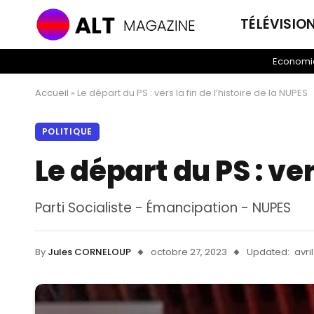
TÉLÉVISIO
Economi
Accueil
»
Le départ du PS : vers la fin de l’histoire de la NUPES
POLITIQUE
Le départ du PS : ver
Parti Socialiste - Émancipation - NUPES
By
Jules CORNELOUP
octobre 27, 2023
Updated:
avri